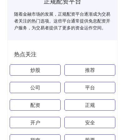
正规配资平台
随着金融市场的发展，正规配资平台逐渐成为交易
者关注的热门选项。这些平台通常提供免息配资开
户服务，为交易者提供了更多的资金运作空间。
热点关注
炒股
推荐
公司
平台
配资
正规
开户
安全
指南
股票