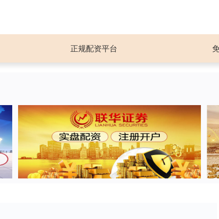
正规配资平台