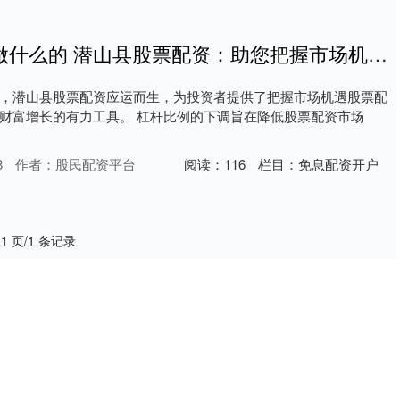
股票配资平台是做什么的 潜山县股票配资：助您把握市场机遇，实现财富增长
，潜山县股票配资应运而生，为投资者提供了把握市场机遇股票配
财富增长的有力工具。 杠杆比例的下调旨在降低股票配资市场
8
作者：股民配资平台
阅读：
116
栏目：
免息配资开户
 1 页/1 条记录