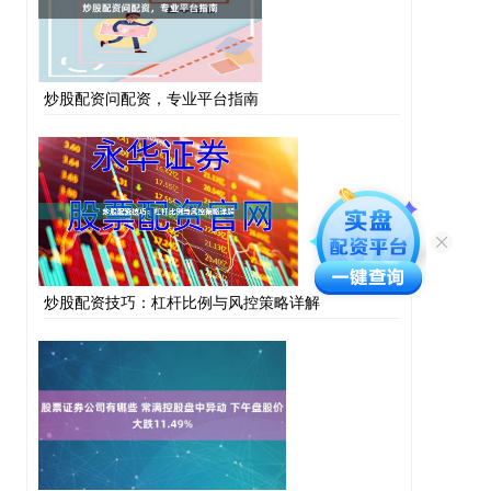
炒股配资问配资，专业平台指南
炒股配资技巧：杠杆比例与风控策略详解