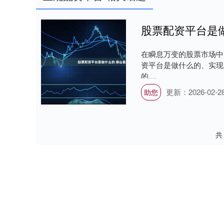
在瞬息万变的股票市场中
资平台是做什么的、实现
的....
更新：2026-02-2
助您
共