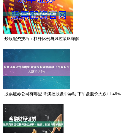
炒股配资技巧：杠杆比例与风控策略详解
股票证券公司有哪些 常满控股盘中异动 下午盘股价大跌11.49%