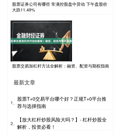
股票证券公司有哪些 常满控股盘中异动 下午盘股价
大跌11.49%
股票交易加杠杆方法全解析：融资、配资与期权指南
最新文章
股票T+0交易平台哪个好？正规T+0平台推
1、
荐与选择指南
【放大杠杆炒股风险大吗？】- 杠杆炒股全
2、
解析，投资必看！