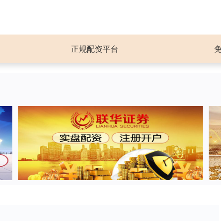
正规配资平台