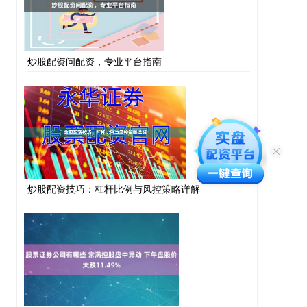
炒股配资问配资，专业平台指南
炒股配资技巧：杠杆比例与风控策略详解